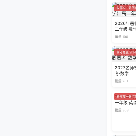
长郡高二暑假
2026年
二年级·数
销量 100
高考总复习小
2027名
考·数学
销量 201
2026年
长郡高一暑假
一年级·英
销量 308