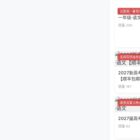
长郡高一暑假
2026年
一年级·语
销量 295
名师导学高考
2027新
【顺丰包邮
销量 187
高考总复习单
2027届
销量 62