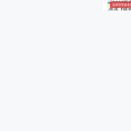
名师导学高考
2027新
【顺丰包邮
销量 105
2027届
高考总复习单
销量 73
长郡高二暑假
2029年
二年级·政
销量 6
2027名
高考总复习小
考·政治