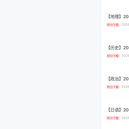
【地理】2
2026
积分下载
【历史】2
2026
积分下载
【政治】2
2026
积分下载
【日语】2
2026
积分下载