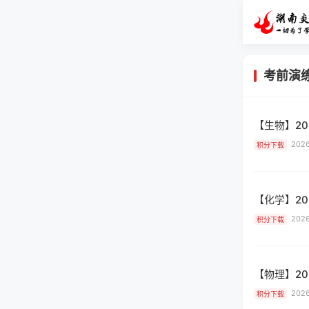
考前演
【生物】2
2026
积分下载
【化学】2
2026
积分下载
【物理】2
2026
积分下载