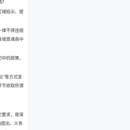
范？
区域掐尖、提
一律不得违规
县域普通高中
初中的政策，
议”等方式变
环节收取所谓
定要求，是保
确提出，义务