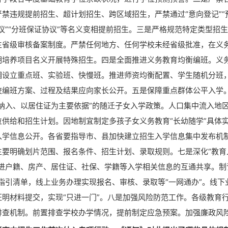
禁违规提前招生、超计划招生、跨区域招生，严禁通过“意向登记”“
议”“分班保证协议”等名义变相提前招生。三是严格规范特定类型招
生省级审核备案制度。严禁任何地方、任何学校未经省级批准，在义
期培养项目名义开展特殊招生。四是全面推进义务教育均衡编班。义
相设立重点班、实验班、快慢班。推进师资均衡配置、学生随机分班
校编班方案、过程及结果应向家长公开。五是保障重点群体公平入学
两纳入、以居住证为主要依据”的随迁子女入学政策。人口集中流入地
位供给和招生计划。因地制宜制定多孩子女义务教育“长幼随学”具体
入学信息公开。各省要指导市、县加快建立招生入学信息集中发布机
生要明确划片范围、报名条件、招生计划、录取规则。七是深化“教育
推进户籍、房产、居住证、社保、学籍等入学相关信息的互通共享。制
事指引清单，线上业务办理实现报名、审核、录取等“一网通办”。线下
证明材料提交，实现“只进一门”。八是加强风险防范工作。各级教育
排查机制。前置排查学校办学情况，提前制定应急预案。加强廉政风