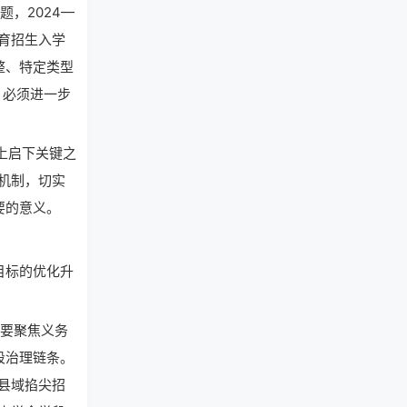
，2024—
育招生入学
整、特定类型
，必须进一步
上启下关键之
机制，切实
要的意义。
目标的优化升
主要聚焦义务
段治理链条。
县域掐尖招