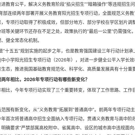
育公平，解决义务教育阶段“掐尖招生”“暗箱操作”等违规招生问题
，教育部连续两年部署开展义务教育阳光招生专项行动，全面规范义务教
来，专项行动取得了积极成效，但部分地方、部分学校在学区划片调
分班等关键环节还存在不足之处，政策执行的“最后一公里”仍需强化
理、健全常态化机制。
是“十五五”规划实施的起步之年，也是教育强国建设三年行动计划承
施中小学阳光招生专项行动（2026年），对进一步健全公平入学长效
育生态，推进我国基础教育规范化、科学化、高质量发展具有十分重
年相比，2026年专项行动有哪些新变化？
比，今年专项行动实现了三个重要转变，体现了工作思路、工作
围有新变化，从“义务教育”拓展到“普通高中”。前两年专项行动
今年首次将普通高中招生全面纳入专项行动，贯通义务教育与高中阶
》明确要求“严禁部属高校附中、省属高中、设区的城市高中违规面向