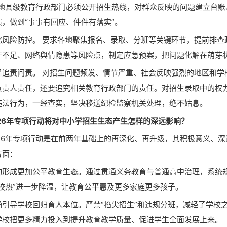
各地县级教育行政部门必须公开招生热线，对群众反映的问题建立台账
，做到“事事有回应、件件有落实”。
险防控。 要求各地聚焦报名、录取、分班等关键环节，提前排查
开不足、网络舆情隐患等风险点，制定应急预案，把问题化解在萌芽
责问责。 对招生问题频发、情节严重、社会反映强烈的地区和学
负责人责任，还要追究相关教育行政部门的责任。对招生录取中的权
违法行为，一经查实，坚决移送纪检监察机关处理，绝不姑息。
6年专项行动将对中小学招生生态产生怎样的深远影响？
6年专项行动是在前两年基础上的再深化、再升级，其积极意义、深
方面：
成更加公平教育生态。通过贯通义务教育与普通高中治理，系统
择校热”进一步降温，让教育公平惠及更多家庭更多孩子。
导学校回归育人本位。严禁“掐尖招生”和违规分班，减轻了学校
学校把更多精力投入到提升教育教学质量、促进学生全面发展上来。