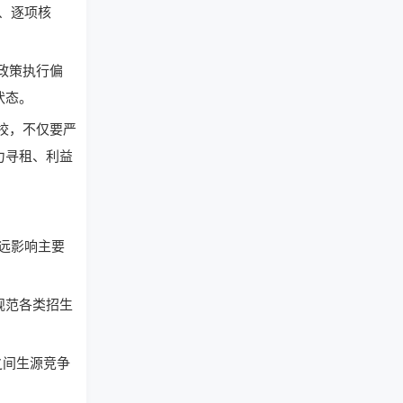
、逐项核
政策执行偏
状态。
校，不仅要严
力寻租、利益
远影响主要
规范各类招生
之间生源竞争