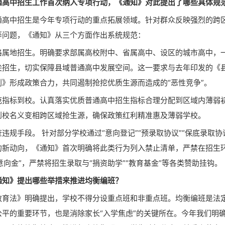
中招生工作首次纳入专项行动，《通知》对此提出了哪些具体规
中招生是今年专项行动的重点拓展领域。针对群众反映强烈的跨
等问题，《通知》从三个方面作出系统规范：
地招生。明确要求部属高校附中、省属高中、设区的城市高中，
尖招生，切实保障县域普通高中发展空间。这一要求与去年印发的《
划》形成政策合力，共同遏制抢挖优质生源而造成的“恶性竞争”。
标到校。认真落实优质普通高中招生指标合理分配到区域内薄弱
到校名义变相跨区域抢生源，确保政策红利精准惠及薄弱学校。
手段。 针对部分学校通过“意向登记”“预录取协议”“保底录取协
的新动向，《通知》首次明确将此类行为列入禁止清单，严禁在招生
“意向金”，严禁将招生录取与“捐资助学”“教育基金”等各类赞助挂钩。
》提出哪些举措来推进均衡编班？
法》明确提出，学校不得分设重点班和非重点班。均衡编班是法
公平的重要环节，也是消除家长“入学焦虑”的关键所在。今年我们明