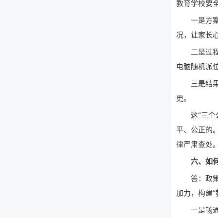
教育学校要
一是方案公
况，让家长
二是过程公
电脑随机派
三是结果公
更。
这“三个公
平、公正的。
律严肃查处
六、如何确
答：政策的
加力，构建“
一是畅通监