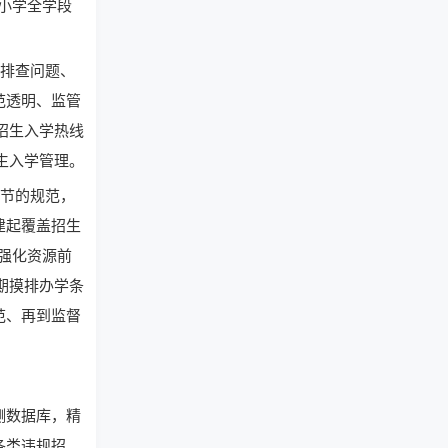
小学全学段
在排查问题、
范透明、监管
招生入学热线
生入学管理。
环节的规范，
建起覆盖招生
强化资源前
期摸排办学条
范、再到监督
测数据库，精
各类违规招