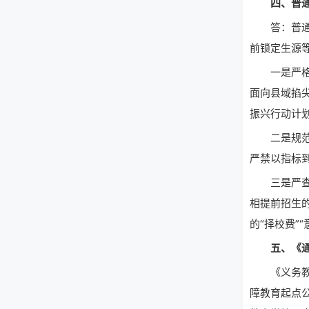
四、普通高
答：普通高
前锁定生源
一是严格属
面向县域掐
振兴行动计
二是规范指
严禁以指标
三是严查违规
相提前招生
的“择校费”
五、《通知
《义务教育
障教育起点