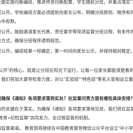
全面实施均衡编班，推进师资均衡配置、学生随机分班，并重点落实“
开。学校编班方案必须提前向家长公布，明确分班原则、程序和
心中有数。
开。鼓励邀请家长代表、责任督学等现场监督分班过程，有条件
位方式，确保分班程序透明规范。
开。编班结果一经确定，第一时间向家长公示，并保持相对稳定
开”的核心，就是让分班在阳光下运行，让每一位家长都能清楚看
我们将加大督导检查力度，对以“实验班”“特色班”等名义变相设立
。
保《通知》各项要求落到实处？在监督问责方面有哪些具体安排
关键在于落实。为确保《通知》各项要求落地见效，我们将在监
教育+纪检监察”协同发力、全过程监管的机制。
督渠道。 教育部将继续在中国教育督导微信公众平台设立“中小学