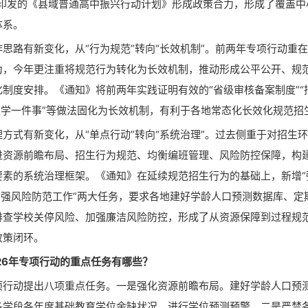
年印发的《县域普通高中振兴行动计划》形成政策合力，形成了覆盖中
体系。
路有新变化，从“行为规范”转向“长效机制”。前两年专项行动重
为，今年更注重将规范行为转化为长效机制，推动形成公平公开、规
化制度安排。《通知》将前两年实践证明有效的“省级审核备案制度”“
育入学一件事”等做法固化为长效机制，有利于各地常态化长效化规范招
式有新变化，从“单点行动”转向“系统治理”。过去侧重于对招生
进资源前瞻布局、招生行为规范、均衡编班管理、风险防控保障，构
要素的系统治理框架。《通知》在延续规范招生行为的基础上，新增“
“加强风险防范工作”两大任务，要求各地建好学龄人口预测数据库、定
排查学校关停风险、加强廉洁风险防控，形成了从资源保障到过程规
政策闭环。
6年专项行动的重点任务有哪些？
动提出八项重点任务。一是强化资源前瞻布局。建好学龄人口预
各学段各年度基础教育学位余缺状况，进行学位预测预警。二是严禁