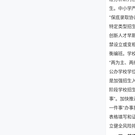
生。中小学严
“保底录取协
特定类型招
创新人才早
禁设立或变
衡编班。学
“两为主、
公办学校学
是加强招生
阶段学校招
事”。加快
一件事”办
表格填写和
立健全风险