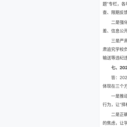
题”专栏，
查、限期反馈
二是强化风
差、信息公
三是严肃追
肃追究学校
输送等违纪
七、202
答：202
体现在三个
一是推动形
行为，让“
二是正确引
的焦虑，让