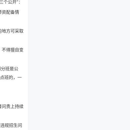
三个公开”：
师资配备情
的地方可采取
，不得擅自变
到分班是公
重点班的，一
？
督问责上持续
违规招生问