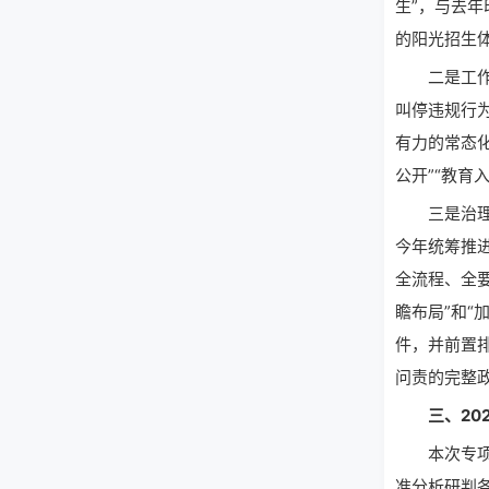
生”，与去
的阳光招生
二是工作思
叫停违规行
有力的常态
公开”“教
三是治理方
今年统筹推
全流程、全
瞻布局”和
件，并前置
问责的完整
三、202
本次专项行
准分析研判