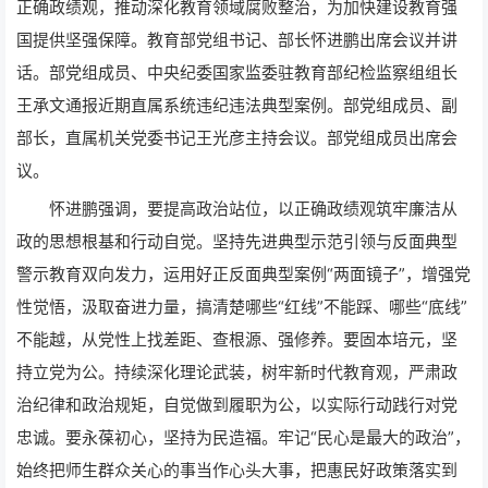
正确政绩观，推动深化教育领域腐败整治，为加快建设教育强
国提供坚强保障。教育部党组书记、部长怀进鹏出席会议并讲
话。部党组成员、中央纪委国家监委驻教育部纪检监察组组长
王承文通报近期直属系统违纪违法典型案例。部党组成员、副
部长，直属机关党委书记王光彦主持会议。部党组成员出席会
议。
怀进鹏强调，要提高政治站位，以正确政绩观筑牢廉洁从
政的思想根基和行动自觉。坚持先进典型示范引领与反面典型
警示教育双向发力，运用好正反面典型案例“两面镜子”，增强党
性觉悟，汲取奋进力量，搞清楚哪些“红线”不能踩、哪些“底线”
不能越，从党性上找差距、查根源、强修养。要固本培元，坚
持立党为公。持续深化理论武装，树牢新时代教育观，严肃政
治纪律和政治规矩，自觉做到履职为公，以实际行动践行对党
忠诚。要永葆初心，坚持为民造福。牢记“民心是最大的政治”，
始终把师生群众关心的事当作心头大事，把惠民好政策落实到