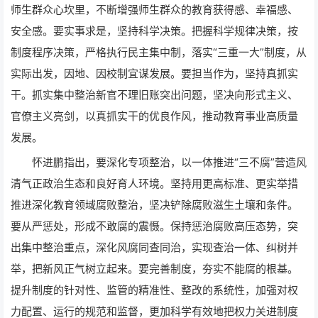
师生群众心坎里，不断增强师生群众的教育获得感、幸福感、
安全感。要实事求是，坚持科学决策。把握科学规律决策，按
制度程序决策，严格执行民主集中制，落实“三重一大”制度，从
实际出发，因地、因校制宜谋发展。要担当作为，坚持真抓实
干。抓实集中整治新官不理旧账突出问题，坚决向形式主义、
官僚主义亮剑，以真抓实干的优良作风，推动教育事业高质量
发展。
怀进鹏指出，要深化专项整治，以一体推进“三不腐”营造风
清气正政治生态和良好育人环境。坚持用更高标准、更实举措
推进深化教育领域腐败整治，坚决铲除腐败滋生土壤和条件。
要从严惩处，形成不敢腐的震慑。保持惩治腐败高压态势，突
出集中整治重点，深化风腐同查同治，实现查治一体、纠树并
举，把新风正气树立起来。要完善制度，夯实不能腐的根基。
提升制度的针对性、监管的精准性、整改的系统性，加强对权
力配置、运行的规范和监督，更加科学有效地把权力关进制度